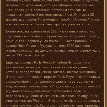
пример – уникальная обшивка потолка салона, созданная
из цельного куска кожи, которую отбирали из более чем
1000 образцов. Собственно, потолок и есть самый
технически сложный элемент автомобиля. Он имеет 3D
дизайн, достигаемый с помощью тканой нейлоновой ткани,
похожей на серебристую текстуру «жидкого металла».
Более того, на потолке есть 162 «изысканных лепестка,
сделанных из стеклянной органзы», на создание которых у
команды ван Херпен ушло почти 300 часов работы на
заводе Rolls-Royce в Гудвуде, и около 1000 сияющих
оптоволоконных «звездочек». На один только потолок ушло
около 700 часов работы.
Еще одна фишка Rolls-Royce Phantom Syntopia – его
уникальный запах, разработанный на основе данных,
которые предоставил клиент, заказавший этот экземпляр.
Это делает автомобиль первым Rolls-Royce с собственным
запахом. Аромат появляется в салоне из встроенных в
подголовники механизмов. «Специально для этого заказа я
вдохновлялась идеей «переплетающейся воды» и
перевела ощущение движения в иммерсивное ощущение
жидкости внутри Phantom. Я хотела, чтобы это стало новым
уникальным опытом, будто вами обуревают силы природы.