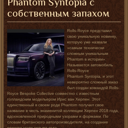
Phantom Syntopia с
собственным запахом
Rolls-Royce представил
свою уникальную новинку,
которую уже назвали
«самым технически
сложным уникальным
Phantom в истории».
Называется автомобиль
Rolls-Royce
Phantom Syntopia, и этот
невероятно сложный заказ
был создан командой Rolls-
Royce Bespoke Collective совместно с известным
голландским модельером Ирис ван Херпен. Этот
единственный в своем роде Phantom получил свое
название в честь знаменитой коллекции Херпен 2018 года,
вдохновленной природными узорами и формами. По
словам британского автопроизводителя, на создание
проекта ушло четыре года.