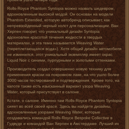
Rolls-Royce Phantom Syntopia можно назвать шедевром,
вдохновленным высокой модой. Он основан на модели
Phantom Extended, которую автобренд описывает, как
непревзойденный черный холст для персонализации. Ван
Херпен говорит, что уникальный дизайн Syntopia
вдохновлен красотой течения жидкости в твердых
материалах, и эта тема называется Weaving Water
(переплетающаяся вода»). Хотя общий дизайн автомобиля
не изменился, этот уникальный экземпляр имеет окрас
Liquid Noir с синими, пурпурными и золотыми оттенками.
Производитель создал совершенно новую технику для
применения краски на покровном лаке, на что ушло более
3000 часов тестирований и подтверждения. Кроме того, на
капоте также есть изысканный вариант узора Weaving
Water, который присутствует в салоне.
Кстати, о салоне. Именно там Rolls-Royce Phantom Syntopia
сияет во всей своей красе. Здесь вы найдете дизайны,
вдохновленные узорами Weaving Water, которые
создавались командой Rolls-Royce Bespoke Collective в
Гудвуде и командой Ван Херпен в Амстердаме. Лучший их