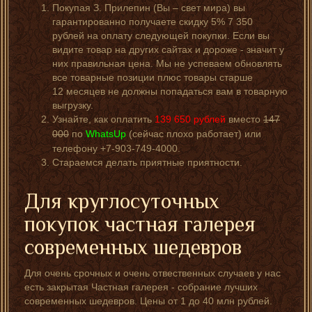
Покупая З. Прилепин (Вы – свет мира) вы
гарантированно получаете скидку 5% 7 350
рублей на оплату следующей покупки. Если вы
видите товар на других сайтах и дороже - значит у
них правильная цена. Мы не успеваем обновлять
все товарные позиции плюс товары старше
12 месяцев не должны попадаться вам в товарную
выгрузку.
Узнайте, как оплатить
139 650
рублей
вместо
147
000
по
WhatsUp
(сейчас плохо работает) или
телефону +7-903-749-4000.
Стараемся делать приятные приятности.
Для круглосуточных
покупок частная галерея
современных шедевров
Для очень срочных и очень отвественных случаев у нас
есть закрытая Частная галерея - собрание лучших
современных шедевров. Цены от 1 до 40 млн рублей.