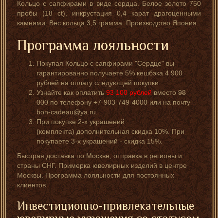
Кольцо с сапфирами в виде сердца. Белое золото 750
пробы (18 ct), инкрустация 0,4 карат драгоценными
камнями. Вес кольца 3,5 грамма. Производство Япония.
Программа лояльности
Покупая Кольцо с сапфирами "Сердце" вы
гарантированно получаете 5% кешбэка 4 900
рублей на оплату следующей покупки.
Узнайте как оплатить
93 100
рублей
вместо
98
000
по телефону +7-903-749-4000 или на почту
bon-cadeau@ya.ru.
При покупке 2-х украшений
(комплекта) дополнительная скидка 10%. При
покупаете 3-х украшений - скидка 15%.
Быстрая доставка по Москве, отправка в регионы и
страны СНГ. Примерка ювелирных изделий в центре
Москвы. Программа лояльности для постоянных
клиентов.
Инвестиционно-привлекательные