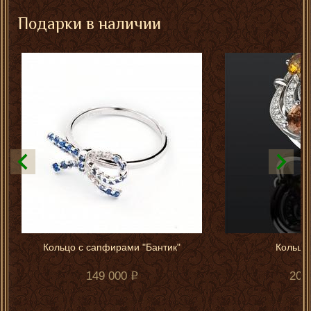
Подарки в наличии
Кольцо с сапфирами "Бантик"
Кольцо 
149 000
205