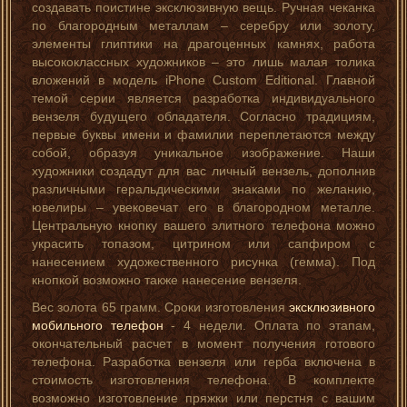
создавать поистине эксклюзивную вещь. Ручная чеканка
по благородным металлам – серебру или золоту,
элементы глиптики на драгоценных камнях, работа
высококлассных художников – это лишь малая толика
вложений в модель iPhone Custom Editional. Главной
темой серии является разработка индивидуального
вензеля будущего обладателя. Согласно традициям,
первые буквы имени и фамилии переплетаются между
собой, образуя уникальное изображение. Наши
художники создадут для вас личный вензель, дополнив
различными геральдическими знаками по желанию,
ювелиры – увековечат его в благородном металле.
Центральную кнопку вашего элитного телефона можно
украсить топазом, цитрином или сапфиром с
нанесением художественного рисунка (гемма). Под
кнопкой возможно также нанесение вензеля.
Вес золота 65 грамм. Сроки изготовления
эксклюзивного
мобильного телефон
- 4 недели. Оплата по этапам,
окончательный расчет в момент получения готового
телефона. Разработка вензеля или герба включена в
стоимость изготовления телефона. В комплекте
возможно изготовление пряжки или перстня с вашим