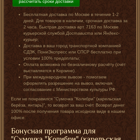
рассчитать сроки доставки
Бесплатная доставка по Москве в течение 1-2
дней. Для товаров в наличии, срочная доставка за
2 часа. Быстрая доставка арт. 7163 по Москве
курьерской службой
Достависта
или
Яндекс-
курьер
;
Доставка в ваш город транспортной компанией
СДЭК, ПониЭкспресс или СПСР бесплатно при
условии 100% предоплаты;
Оплата возможна по безналичному расчёту (счёт
выставляется в Корзине).
При международном вывозе - помогаем
оформлять разрешение на вывоз, включая
согласование с Министерством культуры РФ.
Если не понравился "Сумочка "Колибри" (карельская
берёза, янтарь)", то возврат за ваш счёт. Возврат денег
100% после получения товара исходном виде в нашем
офисе.
Бонусная программа для
"Сумочка "Колибри" (карельская