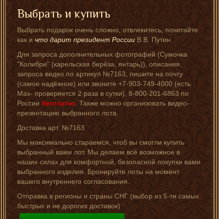
Выбрать и купить
Выбрать подарок очень сложно, отвлекитесь, почитайте
как и
что дарит президент России
В.В. Путин.
Для запроса дополнительных фотографий (Сумочка
"Колибри" (карельская берёза, янтарь)), описания,
запроса видео по артикул №7163, пишите на почту
(самое надёжное) или звоните +7-903-749-4000 (есть
Мах- проверяется 2 раза в сутки), 8-800-201-6863 по
России
бесплатно
. Также можно организовать видео-
презентацию выбранного лота.
Доставка арт. №7163
Мы максимально стараемся, чтоб вы смогли купить
выбранный вами лот. Мы делаем всё возможное в
наших силах для комфортной, безопасной покупки вами
выбранного изделия. Бронируйте лоты на момент
вашего внутреннего согласования.
Отправка в регионы и страны СНГ (выбор из 5-ти самых
быстрых и не дорогих доставок)