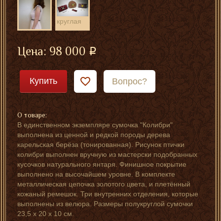
круглая
женская
сумочка в
Цена:
98 000
единственном
экземпляре
Купить
Вопрос?
О товаре:
В единственном экземпляре сумочка "Колибри"
выполнена из ценной и редкой породы дерева
карельская берёза (тонированная). Рисунок птички
колибри выполнен вручную из мастерски подобранных
кусочков натурального янтаря. Финишное покрытие
выполнено на высочайшем уровне. В комплекте
металлическая цепочка золотого цвета, и плетённый
кожаный ремешок. Три внутренних отделения, которые
выполнены из велюра. Размеры полукруглой сумочки
23,5 х 20 х 10 см.