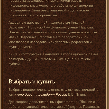
премию за исследования механизмов работы
пищеварительных желез. Его работа по физиологии
пищеварения была революционной и дала новое
понимание работы организма.
Адресатом дарственной надписи стал Николай
Васильевич Полонский — физиолог, ученик Павлова.
Полонский был одним из ближайших учеников и коллег
Ивана Петровича. Работая в его лаборатории, он
участвовал в исследованиях условных рефлексов и
функций мозга.
Книга и фотография академика в коллекционной рамке
размерами ДxШxВ: 70x20x245 мм. Цена 750 тысяч
рублей.
Выбрать и купить
Выбрать подарок очень сложно, отвлекитесь, почитайте
как и
что дарит президент России
В.В. Путин.
Для запроса дополнительных фотографий ("Лекции о
работе полушарий головного мозга" (подпись Павлова)),