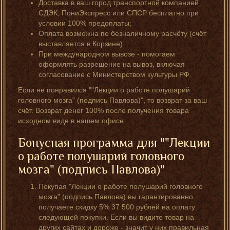
Доставка в ваш город транспортной компанией
СДЭК, ПониЭкспресс или СПСР бесплатно при
условии 100% предоплаты;
Оплата возможна по безналичному расчёту (счёт
выставляется в Корзине).
При международном вывозе - помогаем
оформлять разрешение на вывоз, включая
согласование с Министерством культуры РФ.
Если не понравился ""Лекции о работе полушарий
головного мозга" (подпись Павлова)", то возврат за ваш
счёт. Возврат денег 100% после получения товара
исходном виде в нашем офисе.
Бонусная программа для ""Лекции
о работе полушарий головного
мозга" (подпись Павлова)"
Покупая "Лекции о работе полушарий головного
мозга" (подпись Павлова) вы гарантированно
получаете скидку 5% 37 500 рублей на оплату
следующей покупки. Если вы видите товар на
других сайтах и дороже - значит у них правильная