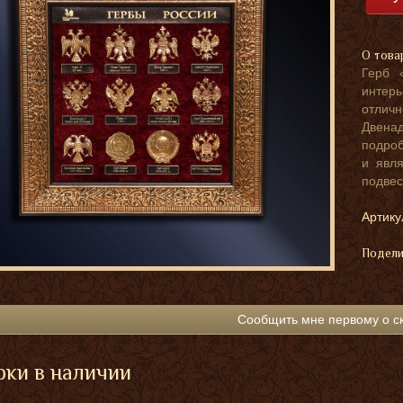
О това
Герб 
интерь
отличн
Двена
подроб
и явл
подвес
Артику
Подели
Сообщить мне первому о с
ки в наличии