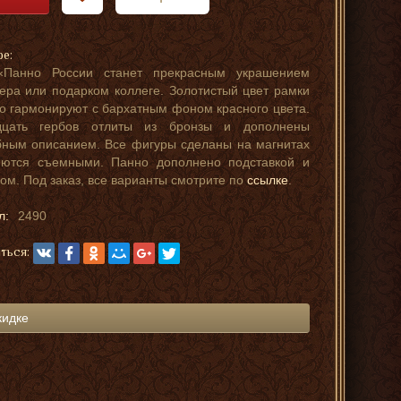
ре:
«Панно России станет прекрасным украшением
ера или подарком коллеге. Золотистый цвет рамки
о гармонируют с бархатным фоном красного цвета.
дцать гербов отлиты из бронзы и дополнены
ным описанием. Все фигуры сделаны на магнитах
яются съемными. Панно дополнено подставкой и
ом. Под заказ, все варианты смотрите по
ссылке
.
л:
2490
ться:
кидке