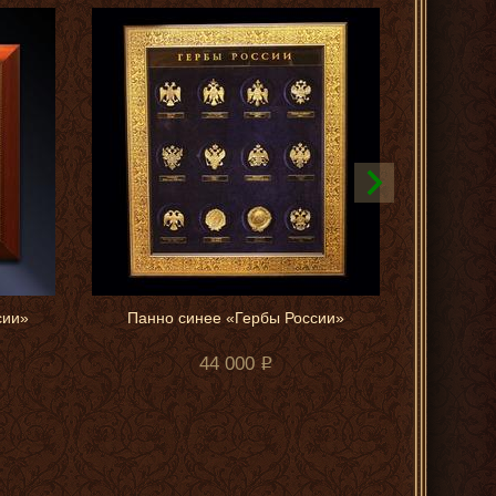
сии»
Панно синее «Гербы России»
Панно «Ге
44 000