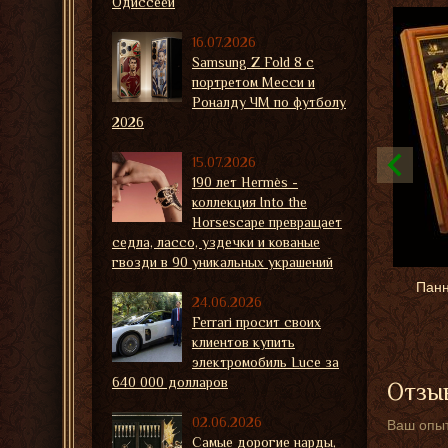
Одиссеей
16.07.2026
Samsung Z Fold 8 с
портретом Месси и
Роналду ЧМ по футболу
2026
15.07.2026
190 лет Hermès -
коллекция Into the
Horsescape превращает
седла, лассо, уздечки и кованые
гвозди в 90 уникальных украшений
Панн
24.06.2026
Ferrari просит своих
клиентов купить
электромобиль Luce за
640 000 долларов
Отзыв
02.06.2026
Ваш опыт
Самые дорогие нарды,