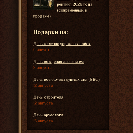
рейтинг 2026 года
(современные, в
продаже)
Подарки на:
День железнодорожных войск
6 августа
День рождения альпинизма
8 августа
День военно-воздушных сил (ВВС)
12 августа
День строителя
12 августа
День археолога
15 августа