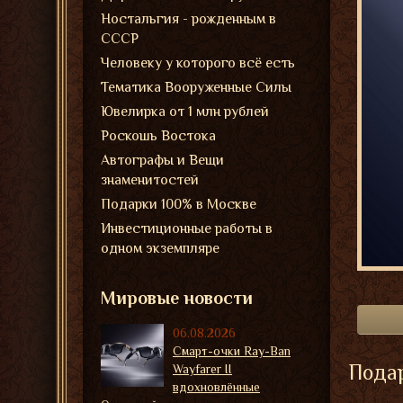
Ностальгия - рожденным в
СССР
Человеку у которого всё есть
Тематика Вооруженные Силы
Ювелирка от 1 млн рублей
Роскошь Востока
Автографы и Вещи
знаменитостей
Подарки 100% в Москве
Инвестиционные работы в
одном экземпляре
Мировые новости
06.08.2026
Смарт-очки Ray-Ban
Подар
Wayfarer II
вдохновлённые