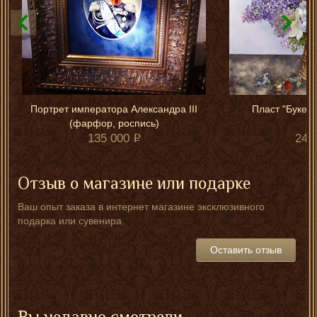
Портрет императора Александра III
Пласт "Букет 
(фарфор, роспись)
135 000
245
Отзыв о магазине или подарке
Ваш опыт заказа в интернет магазине эксклюзивного
подарка или сувенира.
Оставить отзыв
Вы недавно смотрели