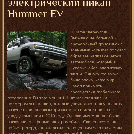
электрический пикап
Hummer EV
Hummer вернулся!
Вызывающе большой и
прожорливый грузовичок с
военными корнями получил
образ зашкаливающегося
автомобиля, который в
нулевые обозначал жажду
жизни. Однако это также
была эпоха, когда мир
начал понимать
последствия глобального
потепления. В итоге мощный Hummer стал живым
примером злы машин, которые уничтожают нашу планету,
а вкупе с финансовым кризисом это в итоге привело к
упадку компании в 2010 году. Однако имя Hummer было
воскрешено в форме электромобиля. Скорее всего, он
побьет рекорд, став первым полноценным электрическим
пикапом на рынке. Вот это поворот! Если вы следите за