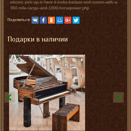
electric-pick-up-is-here-it-looks-badass-and-comes-with-a-
350-mile-range-and-1000-horsepower.php
Поделиться:
Подарки в наличии