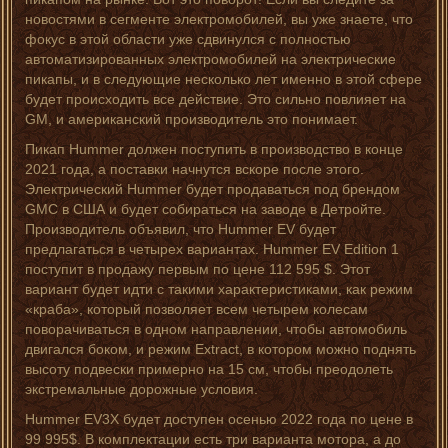
новостями в сегменте электромобилей, вы уже знаете, что
фокус в этой области уже сдвинулся с полностью
автоматизированных электромобилей на электрические
пикапы, и в следующие несколько лет именно в этой сфере
будет происходить все действие. Это сильно повлияет на
GM, и американский производитель это понимает.
Пикап Hummer должен поступить в производство в конце
2021 года, а поставки начнутся вскоре после этого.
Электрический Hummer будет продаваться под брендом
GMC в США и будет собираться на заводе в Детройте.
Производитель объявил, что Hummer EV будет
предлагаться в четырех вариантах. Hummer EV Edition 1
поступит в продажу первым по цене 112 595 $. Этот
вариант будет идти с такими характеристиками, как режим
«краба», который позволяет всем четырем колесам
поворачиваться в одном направлении, чтобы автомобиль
двигался боком, и режим Extract, в котором можно поднять
высоту подвески примерно на 15 см, чтобы преодолеть
экстремальные дорожные условия.
Hummer EV3X будет доступен осенью 2022 года по цене в
99 995$. В комплектации есть три варианта мотора, а до