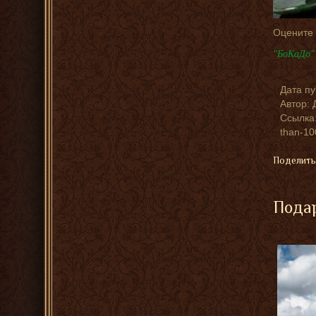
Оцените
"БоКаДо" 
Дата п
Автор:
Ссылка:
than-10
Поделить
Подар