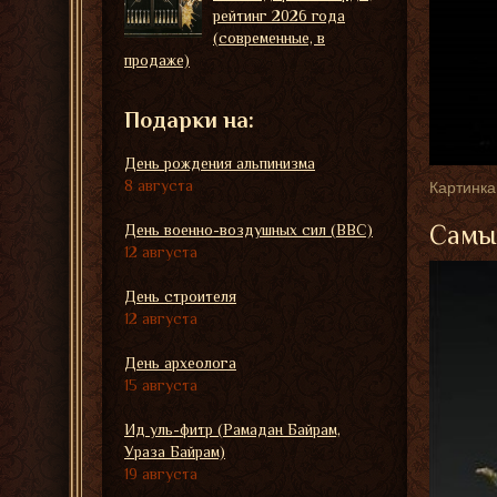
рейтинг 2026 года
(современные, в
продаже)
Подарки на:
День рождения альпинизма
8 августа
Картинка
Самые
День военно-воздушных сил (ВВС)
12 августа
День строителя
12 августа
День археолога
15 августа
Ид уль-фитр (Рамадан Байрам,
Ураза Байрам)
19 августа