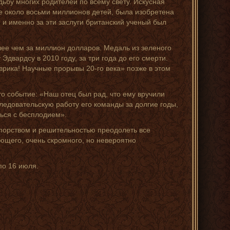
ьбу многих родителей по всему свету. Искусная
е около восьми миллионов детей, была изобретена
 и именно за эти заслуги британский ученый был
лее чем за миллион долларов. Медаль из зеленого
 Эдвардсу в 2010 году, за три года до его смерти.
Эврика! Научные прорывы 20-го века» позже в этом
о событие: «Наш отец был рад, что ему вручили
едовательскую работу его команды за долгие годы,
ься с бесплодием».
упорством и решительностью преодолеть все
ающего, очень скромного, но невероятно
по 16 июля.