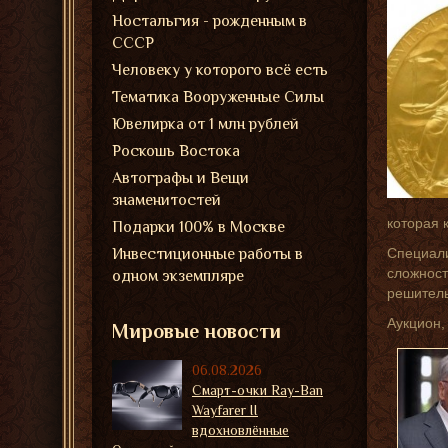
Ностальгия - рожденным в
СССР
Человеку у которого всё есть
Тематика Вооруженные Силы
Ювелирка от 1 млн рублей
Роскошь Востока
Автографы и Вещи
знаменитостей
которая 
Подарки 100% в Москве
Инвестиционные работы в
Специали
сложност
одном экземпляре
решитель
Аукцион,
Мировые новости
06.08.2026
Смарт-очки Ray-Ban
Wayfarer II
вдохновлённые