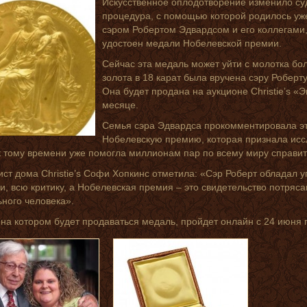
Искусственное оплодотворение изменило суд
процедура, с помощью которой родилось уж
сэром Робертом Эдвардсом и его коллегами,
удостоен медали Нобелевской премии.
Сейчас эта медаль может уйти с молотка бо
золота в 18 карат была вручена сэру Роберту
Она будет продана на аукционе Christie’s «
месяце.
Семья сэра Эдвардса прокомментировала эт
Нобелевскую премию, которая признала иссл
к тому времени уже помогла миллионам пар по всему миру справит
ст дома Christie’s Софи Хопкинс отметила: «Сэр Роберт обладал 
и, всю критику, а Нобелевская премия – это свидетельство потряс
ного человека».
 на котором будет продаваться медаль, пройдет онлайн с 24 июня 