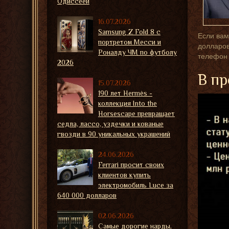
Одиссеей
16.07.2026
Samsung Z Fold 8 с
Если вам
портретом Месси и
долларов
Роналду ЧМ по футболу
телефон 
2026
В пр
15.07.2026
190 лет Hermès -
коллекция Into the
Horsescape превращает
седла, лассо, уздечки и кованые
гвозди в 90 уникальных украшений
24.06.2026
Ferrari просит своих
клиентов купить
электромобиль Luce за
640 000 долларов
02.06.2026
Самые дорогие нарды,