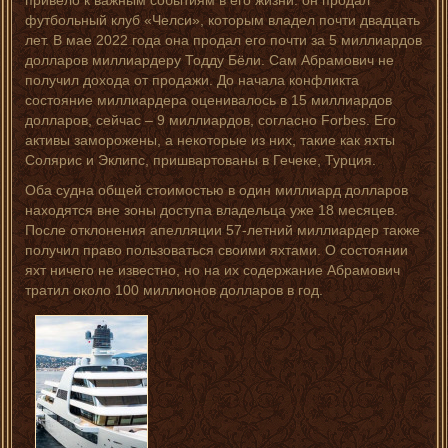
привело к важным событиям в его жизни: он продал
футбольный клуб «Челси», которым владел почти двадцать
лет. В мае 2022 года она продал его почти за 5 миллиардов
долларов миллиардеру Тодду Бёли. Сам Абрамович не
получил дохода от продажи. До начала конфликта
состояние миллиардера оценивалось в 15 миллиардов
долларов, сейчас – 9 миллиардов, согласно Forbes. Его
активы заморожены, а некоторые из них, такие как яхты
Солярис и Эклипс, пришвартованы в Гечеке, Турция.
Оба судна общей стоимостью в один миллиард долларов
находятся вне зоны доступа владельца уже 18 месяцев.
После отклонения апелляции 57-летний миллиардер также
получил право пользоваться своими яхтами. О состоянии
яхт ничего не известно, но на их содержание Абрамович
тратил около 100 миллионов долларов в год.