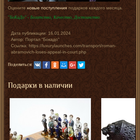
Оцените
новые поступления
подарков каждого месяца.
"БоКаДо" - Богатство, Качество, Достоинство.
Дата публикации:
16.01.2024
Автор:
Портал "Бокадо"
Ссылка: https://luxurylaunches.com/transport/roman-
abramovich-loses-appeal-in-court.php
Поделиться:
Подарки в наличии