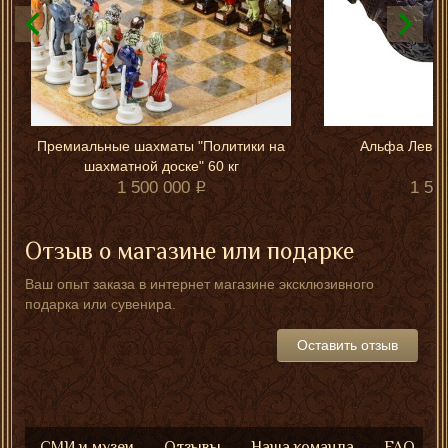
Премиальные шахматы "Политики на
Альфа Лев (б
шахматной доске" 60 кг
1 500 000
1 55
Отзыв о магазине или подарке
Ваш опыт заказа в интернет магазине эксклюзивного
подарка или сувенира.
Оставить отзыв
СМИ и музеи
Отзывы
Наша команда
FAQ