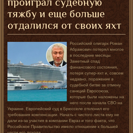
проиграл судебную
тяжбу и еще больше
отдалился от своих яхт
Российский олигарх Роман
Абрамович потерял многое
в последние месяцы.
Заметный спад
финансового состояния,
потеря супер-яхт и, совсем
недавно, поражение в
судебной битве за отмену
санкций Евросоюза,
которые были наложены на
него после начала СВО на
Украине. Европейский суд в Брюсселе отклонил его
требования компенсации. Начать с чистого листа ему не
дали из-за участия в компании Евраз и того факта, что
Российское Правительство имело отношение к большей
части его дохода.