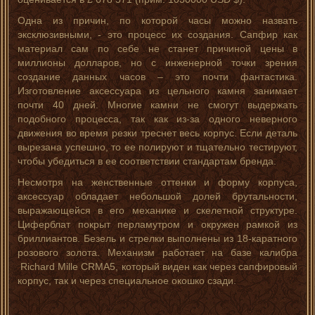
Одна из причин, по которой часы можно назвать
эксклюзивными, - это процесс их создания. Сапфир как
материал сам по себе не станет причиной цены в
миллионы долларов, но с инженерной точки зрения
создание данных часов – это почти фантастика.
Изготовление аксессуара из цельного камня занимает
почти 40 дней. Многие камни не смогут выдержать
подобного процесса, так как из-за одного неверного
движения во время резки треснет весь корпус. Если деталь
вырезана успешно, то ее полируют и тщательно тестируют,
чтобы убедиться в ее соответствии стандартам бренда.
Несмотря на женственные оттенки и форму корпуса,
аксессуар обладает небольшой долей брутальности,
выражающейся в его механике и скелетной структуре.
Циферблат покрыт перламутром и окружен рамкой из
бриллиантов. Безель и стрелки выполнены из 18-каратного
розового золота. Механизм работает на базе калибра
Richard Mille CRMA5, который виден как через сапфировый
корпус, так и через специальное окошко сзади.