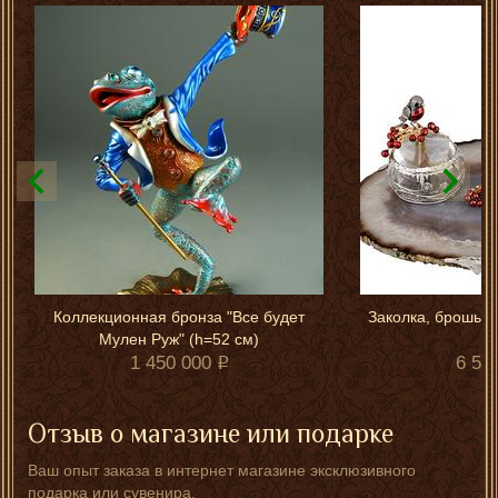
Коллекционная бронза "Все будет
Заколка, брошь и
Мулен Руж" (h=52 см)
1 450 000
6 55
Отзыв о магазине или подарке
Ваш опыт заказа в интернет магазине эксклюзивного
подарка или сувенира.