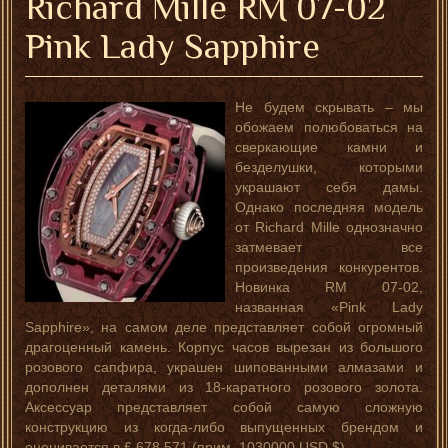
Richard Mille RM 07-02
Pink Lady Sapphire
Не будем скрывать – мы
обожаем полюбоваться на
сверкающие камни и
безделушки, которыми
украшают себя дамы.
Однако последняя модель
от Richard Mille однозначно
затмевает все
произведения конкурентов.
Новинка RM 07-02,
названная «Pink Lady
Sapphire», на самом деле представляет собой огромный
драгоценный камень. Корпус часов вырезан из большого
розового сапфира, украшен шипованными алмазами и
дополнен деталями из 18-каратного розового золота.
Аксессуар представляет собой самую сложную
конструкцию из когда-либо выпущенных брендом и
оценивается в £ 678 571 (прим. 1030000 USD $).