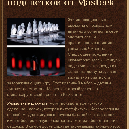
подсветкой от Masteek
Эти инновационные
шахматы с прекрасным
дизайном сочетают в себе
элегантность и
практичность в поистине
уникальной манере.
Следующее поколение
шахмат уже здесь – фигуры
подсвечиваются, когда их
ставят на доску, создавая
визуально приятную и
завораживающую игру. Этот красивый набор – детище
литовского стартапа Masteek, который успешно
финансирует свой проект на Kickstarter.
Уникальные шахматы
могут похвастаться искусно
сделанной доской, которая питает фигурки беспроводным
способом. Для фигурок не нужны батарейки, так как они
имеют беспроводную электронику, которая берет энергию
от доски. В самой доске спрятан заряжаемый аккумулятор,