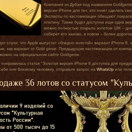
Компания из Дубая под названием Goldgeni
версии iPhone для тех, кто хочет сделать 
Эксперты по кастомизации обещают покрасит
платину. Также будет доступна еще одна вер
можно полностью покрыть золотом 18К – дл
соберет его заново, в новом – более дорогом
дят слухи, что Apple выпустит «бледно-золотой» вариант iPhone 8, 
м, как вариант от Gold genie. Предыдущие кастомизации от компан
 можно на официальном сайте Goldgenie.
 понравилась статья "Золотая версия iPhone 8 доступна для предза
себе или близкому человеку, отправьте запрос на
WhatsUp
или теле
одаже 36 лотов со статусом "Кул