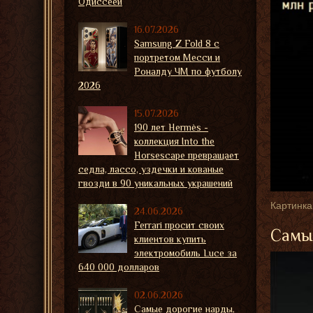
Одиссеей
16.07.2026
Samsung Z Fold 8 с
портретом Месси и
Роналду ЧМ по футболу
2026
15.07.2026
190 лет Hermès -
коллекция Into the
Horsescape превращает
седла, лассо, уздечки и кованые
гвозди в 90 уникальных украшений
Картинка
24.06.2026
Ferrari просит своих
Самые
клиентов купить
электромобиль Luce за
640 000 долларов
02.06.2026
Самые дорогие нарды,