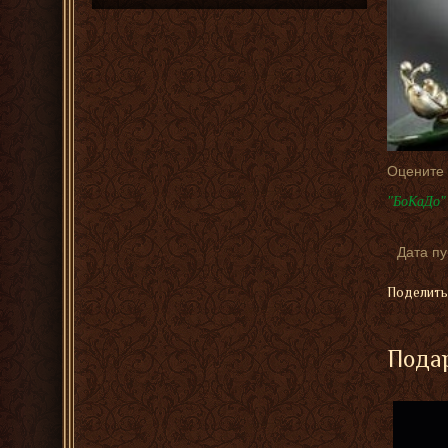
Оцените
"БоКаДо" 
Дата п
Поделить
Подар