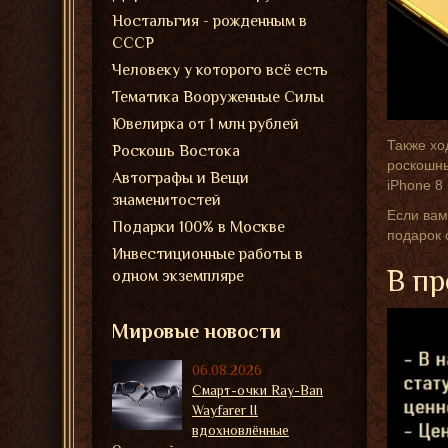
Ностальгия - рожденным в
СССР
Человеку у которого всё есть
Тематика Вооруженные Силы
Ювелирка от 1 млн рублей
Также хо
Роскошь Востока
роскошны
Автографы и Вещи
iPhone 8
знаменитостей
Если вам
Подарки 100% в Москве
подарок 
Инвестиционные работы в
В пр
одном экземпляре
Мировые новости
06.08.2026
Смарт-очки Ray-Ban
Wayfarer II
вдохновлённые