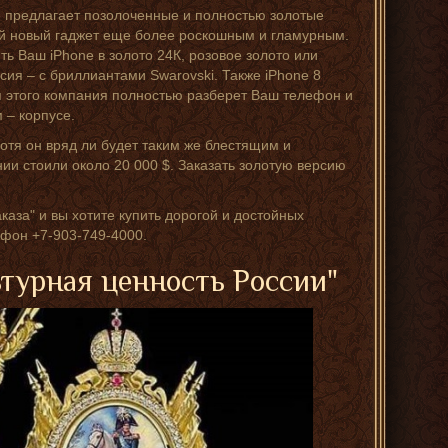
e предлагает позолоченные и полностью золотые
свой новый гаджет еще более роскошным и гламурным.
ь Ваш iPhone в золото 24К, розовое золото или
сия – с бриллиантами Swarovski. Также iPhone 8
я этого компания полностью разберет Ваш телефон и
 – корпусе.
хотя он вряд ли будет таким же блестящим и
ии стоили около 20 000 $. Заказать золотую версию
каза" и вы хотите купить дорогой и достойных
фон +7-903-749-4000.
ьтурная ценность России"