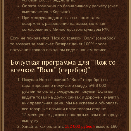
условии 100% предоплаты;
Оплата возможна по безналичному расчёту (счёт
выставляется в Корзине).
При международном вывозе - помогаем
оформлять разрешение на вывоз, включая
согласование с Министерством культуры РФ.
Если не понравился "Нож со всечкой "Волк" (серебро)",
то возврат за ваш счёт. Возврат денег 100% после
получения товара исходном виде в нашем офисе.
Бонусная программа для "Нож со
всечкой "Волк" (серебро)"
Покупая Нож со всечкой "Волк" (серебро) вы
гарантированно получаете скидку 5% 8 000
рублей на оплату следующей покупки. Если вы
видите товар на других сайтах и дороже - значит у
них правильная цена. Мы не успеваем обновлять
все товарные позиции плюс товары старше
12 месяцев не должны попадаться вам в товарную
выгрузку.
Узнайте, как оплатить
152 000
рублей
вместо
160