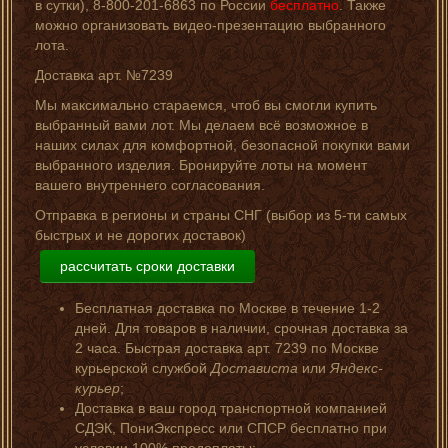
в сутки), 8-800-201-6863 по России
бесплатно
. Также
можно организовать видео-презентацию выбранного
лота.
Доставка арт. №7239
Мы максимально стараемся, чтоб вы смогли купить
выбранный вами лот. Мы делаем всё возможное в
наших силах для комфортной, безопасной покупки вами
выбранного изделия. Бронируйте лоты на момент
вашего внутреннего согласования.
Отправка в регионы и страны СНГ (выбор из 5-ти самых
быстрых и не дорогих доставок)
рассчитать сроки доставки
Бесплатная доставка по Москве в течение 1-2
дней. Для товаров в наличии, срочная доставка за
2 часа. Быстрая доставка арт. 7239 по Москве
курьерской службой
Достависта
или
Яндекс-
курьер
;
Доставка в ваш город транспортной компанией
СДЭК, ПониЭкспресс или СПСР бесплатно при