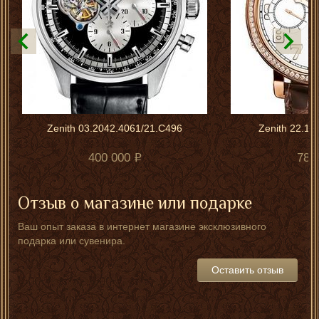
Zenith 03.2042.4061/21.C496
Zenith 22.19
400 000
780
Отзыв о магазине или подарке
Ваш опыт заказа в интернет магазине эксклюзивного
подарка или сувенира.
Оставить отзыв