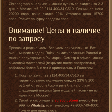
Chronograph в наличии и можно купить со скидкой за 2-3
дня в Москве ref 22.2114.400/34.C510. Розничная цена
20200 евро, ваша скидка 22%. Итоговая цена 15700
евро. Расчет по курсу продажи евро.
Внимание! Цены и наличие
по запросу
Привозим редкие часы. Все часы оригинальные. Есть
очень многие модели Rolex, лимитированные Panerai и
многие популярные в РФ марки. Осмотр в офисе, можно
в часовой мастерской (вскрытие после предоплаты),
работаем более 3-х лет с оригинальным Ролексом.
Покупая Zenith 22.2114.400/34.C510 вы
гарантированно получаете
скидку 22%
5 100
рублей от европейского ритейла на оплату
следующей покупки (для моделей часов - не из
наличия в Москве).
Узнайте как оплатить
96 900
рублей
вместо
102
000
по
WhatsUp
или телефону +7-903-749-4000.
Только для предзаказа.