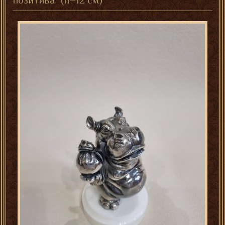
позитива" (h=12 см)