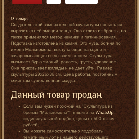
О товаре:
Создатель этой замечательной скульптуры попытался
выразить в ней эмоции танца. Она отлита из бронзы, но
также применялся метод чеканки и патинирования.
Подставка изготовлена из камня. Это муза, богиня по
имени Мельпомена, выступающая на сцене и
зачаровывающая всех своим танцем. Скульптура
вызывает бурю эмоций: радость, грусть, удивление…
Она приковывает взгляды и не дает уйти. Размер
скульптуры 29х26х36 см. Цена работы, постоянным
клиентам существенная скидка.
Данный товар продан
Если вам нужен похожий на "Скульптура из
бронзы "Мельпомена"", пишите на
WhatsUp
,
индивидуальный подбор, цены от 500 тысяч
рублей;
Вы можете самостоятельно подобрать
тематичный лот из нашего действующего