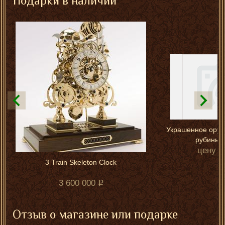
Подарки в наличии
Украшенное оружи
рубины, 
цену у
3 Train Skeleton Clock
3 600 000
Отзыв о магазине или подарке