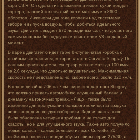
кара C8.R. Он сделан из алюминия и имеет сухой поддон
картера, плоский коленчатый вал и максимум в 8600
оборотов. Инженеры два года корпели над системами
забора и выпуска воздуха, чтобы добиться идеального
звука. Двигатель выдает 670 лошадиных сил, что делает его
самым мощным безнаддувным двигателем V8 на данный
момент.
В паре к двигателю идет та же 8-ступенчатая коробка с
двойным сцеплением, которая стоит в Corvette Stingray. По
данным производителя, суперкар разгоняется до 100 км/ч
за 2,6 секунды, что довольно внушительно. Максимальная
скорость не представлена, но, скорее всего, около 320 км/ч.
В плане дизайна Z06 на 7 см шире стандартного Stingray,
что должно придать автомобилю улучшенный баланс и
динамику на гоночных треках. «Лицо» также было
изменено для пропускания большего количества воздуха
через передние воздухозаборники. Задняя часть также
была обновлена четырьмя трубами и не только для
красоты, но и для улучшенного звука. Также авто получило
новые колеса – самые большие из всех Corvette. 20-
дюймовые колеса спереди обуты в шины серии 275/30, а