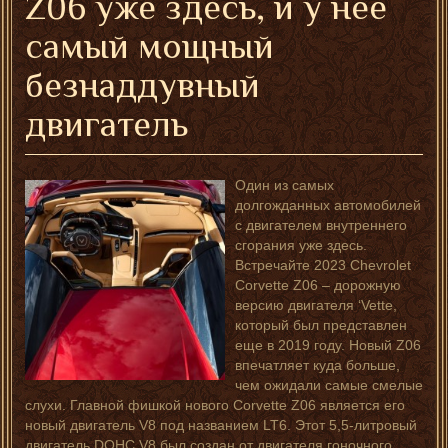
Z06 уже здесь, и у нее
самый мощный
безнаддувный
двигатель
Один из самых
долгожданных автомобилей
с двигателем внутреннего
сгорания уже здесь.
Встречайте 2023 Chevrolet
Corvette Z06 – дорожную
версию двигателя ‘Vette,
который был представлен
еще в 2019 году. Новый Z06
впечатляет куда больше,
чем ожидали самые смелые
слухи. Главной фишкой нового Corvette Z06 является его
новый двигатель V8 под названием LT6. Этот 5,5-литровый
двигатель DOHC V8 был создан от двигателя гоночного