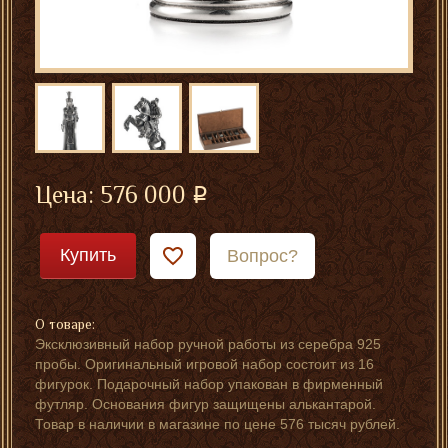
Цена:
576 000
Купить
Вопрос?
О товаре:
Эксклюзивный набор ручной работы из серебра 925
пробы. Оригинальный игровой набор состоит из 16
фигурок. Подарочный набор упакован в фирменный
футляр. Основания фигур защищены алькантарой.
Товар в наличии в магазине по цене 576 тысяч рублей.