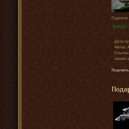
Оцените
"БоКаДо" 
Дата п
Автор:
Ссылка:
classic-
Поделить
Подар