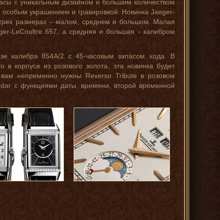
часы с уникальным дизайном и большим количеством
я особым украшением и гравировкой. Новинка Jaeger-
в трех размерах – малом, среднем и большом. Малая
er-LeCoultre 657, а средняя и большая - калибром
азе калибра 854A/2 с 45-часовым запасом хода. В
го в корпусе из розового золота, эта новинка будет
вам непременно нужны Reverso Tribute в розовом
endar с функциями даты, времени, второй временной