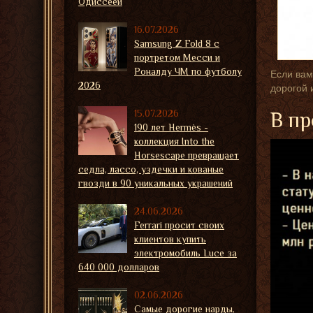
Одиссеей
16.07.2026
Samsung Z Fold 8 с
портретом Месси и
Роналду ЧМ по футболу
Если вам
2026
дорогой 
15.07.2026
В пр
190 лет Hermès -
коллекция Into the
Horsescape превращает
седла, лассо, уздечки и кованые
гвозди в 90 уникальных украшений
24.06.2026
Ferrari просит своих
клиентов купить
электромобиль Luce за
640 000 долларов
02.06.2026
Самые дорогие нарды,