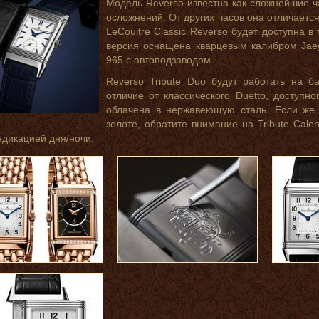
Модель Reverso известна как сложнейшие 
осложнений. От других часов она отличаетс
LeCoultre Classic Reverso будет доступна 
версия оснащена кварцевым калибром Jaeg
965 с автоподзаводом.
Reverso Tribute Duo будут работать на б
отличие от классического Duetto, доступно
облачена в нержавеющую сталь. Если же 
золоте, обратите внимание на Tribute Cal
ндикацией дня/ночи.