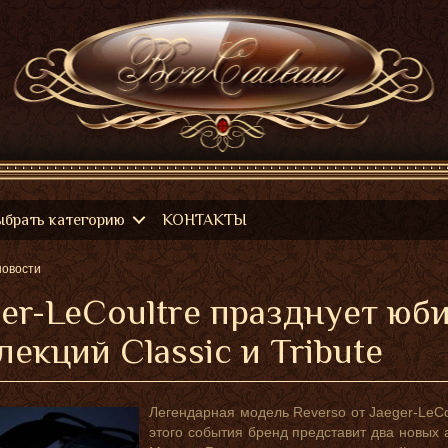
ыбрать категорию
КОНТАКТЫ
новости
ger-LeCoultre празднует юб
лекций Classic и Tribute
Легендарная модель Reverso от Jaeger-LeCo
этого события бренд представит два новых а