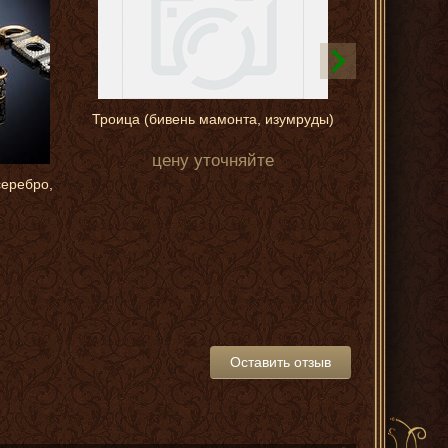
Троица (бивень мамонта, изумруды)
цену уточняйте
серебро,
Только сап
Оставить отзыв