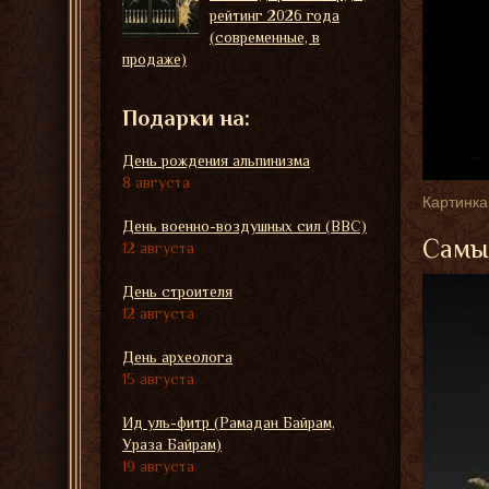
рейтинг 2026 года
(современные, в
продаже)
Подарки на:
День рождения альпинизма
8 августа
Картинка
День военно-воздушных сил (ВВС)
Самые
12 августа
День строителя
12 августа
День археолога
15 августа
Ид уль-фитр (Рамадан Байрам,
Ураза Байрам)
19 августа